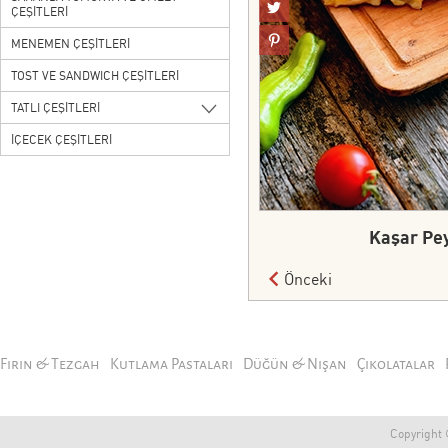
ÇEŞİTLERİ
MENEMEN ÇEŞİTLERİ
TOST VE SANDWICH ÇEŞİTLERİ
TATLI ÇEŞİTLERİ
İÇECEK ÇEŞİTLERİ
Kaşar Pe
Önceki
Fırın & Tezgah
Kutlama Pastaları
Düğün & Nişan
Çikolatalar
Copyright ©