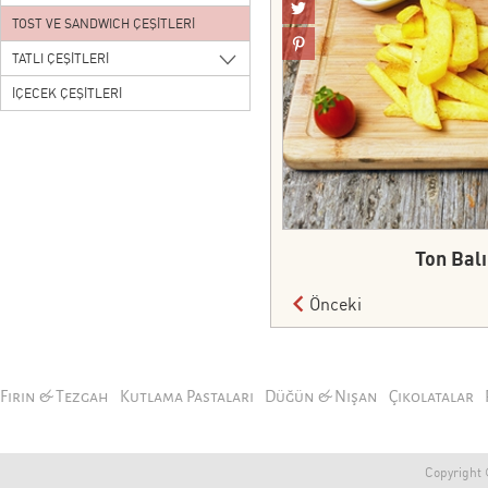
TOST VE SANDWICH ÇEŞİTLERİ
TATLI ÇEŞİTLERİ
İÇECEK ÇEŞİTLERİ
Ton Bal
Önceki
Fırın & Tezgah
Kutlama Pastaları
Düğün & Nişan
Çikolatalar
Copyright ©