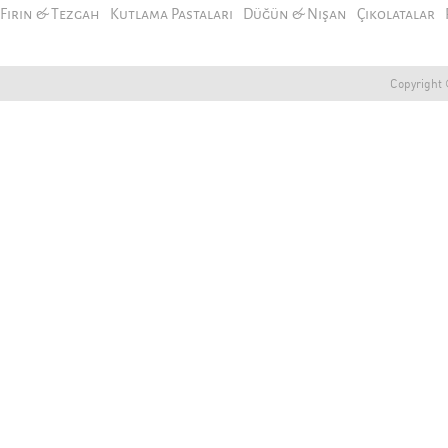
Fırın & Tezgah
Kutlama Pastaları
Düğün & Nişan
Çikolatalar
Copyright ©