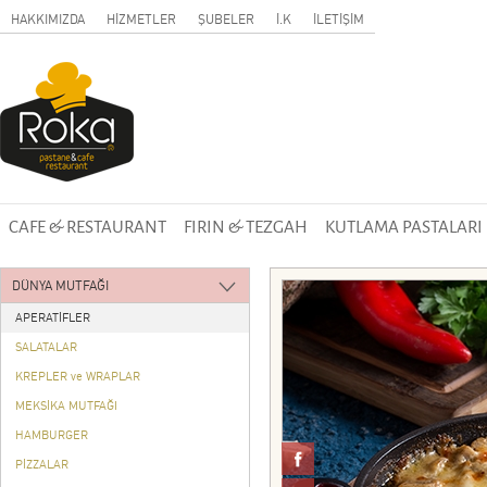
HAKKIMIZDA
HİZMETLER
ŞUBELER
İ.K
İLETİŞİM
CAFE & RESTAURANT
FIRIN & TEZGAH
KUTLAMA PASTALARI
DÜNYA MUTFAĞI
APERATİFLER
SALATALAR
KREPLER ve WRAPLAR
MEKSİKA MUTFAĞI
HAMBURGER
PİZZALAR