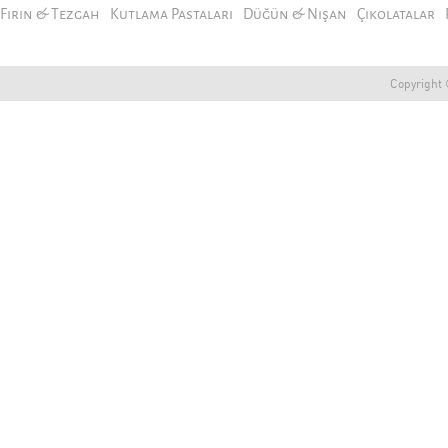
Fırın & Tezgah
Kutlama Pastaları
Düğün & Nişan
Çikolatalar
Copyright ©