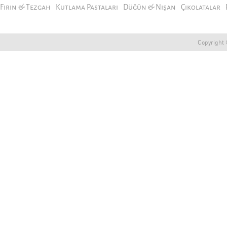
Fırın & Tezgah
Kutlama Pastaları
Düğün & Nişan
Çikolatalar
Copyright ©