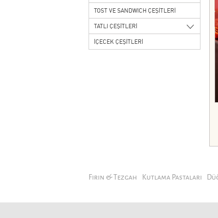
TOST VE SANDWICH ÇEŞİTLERİ
TATLI ÇEŞİTLERİ
İÇECEK ÇEŞİTLERİ
Fırın & Tezgah
Kutlama Pastaları
Dü