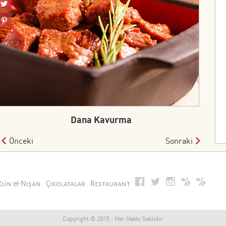
Dana Kavurma
Önceki
Sonraki
ğün & Nişan
Çikolatalar
Restaurant
Copyright © 2015 - Her Hakkı Saklıdır.