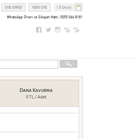
ÜYE GİRİŞİ
YENİ ÜYE
( 0 Ürün)
WhatsApp Öneri ve Şikayet Hattı: 0555 066 8181
Dana Kavurma
0 TL / Adet